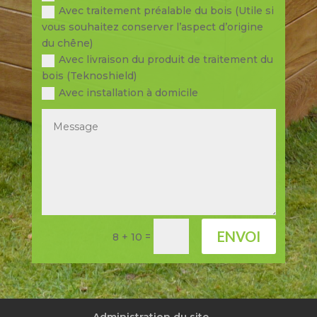
Avec traitement préalable du bois (Utile si
vous souhaitez conserver l’aspect d’origine
du chêne)
Avec livraison du produit de traitement du
bois (Teknoshield)
Avec installation à domicile
ENVOI
=
8 + 10